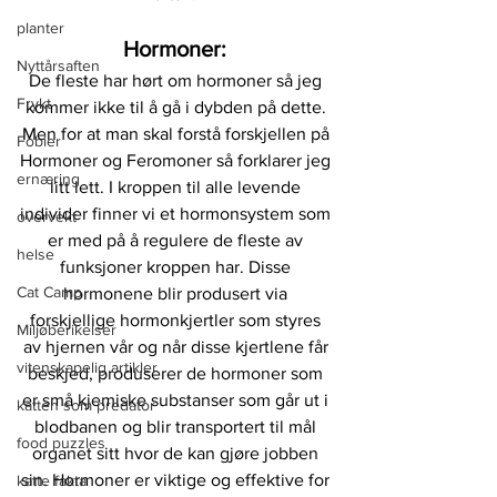
planter
Hormoner: 
Nyttårsaften
De fleste har hørt om hormoner så jeg 
Frykt
kommer ikke til å gå i dybden på dette. 
Men for at man skal forstå forskjellen på 
Fobier
Hormoner og Feromoner så forklarer jeg 
ernæring
litt lett. I kroppen til alle levende 
individer finner vi et hormonsystem som 
overvekt
er med på å regulere de fleste av 
helse
funksjoner kroppen har. Disse 
Cat Camp
hormonene blir produsert via 
forskjellige hormonkjertler som styres 
Miljøberikelser
av hjernen vår og når disse kjertlene får 
vitenskapelig artikler
beskjed, produserer de hormoner som 
er små kjemiske substanser som går ut i 
katten som predator
blodbanen og blir transportert til mål 
food puzzles
organet sitt hvor de kan gjøre jobben 
sin. Hormoner er viktige og effektive for 
katte fakta