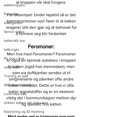
at kroppen vår skal fungere. 
kattekroppen
Parasitter
For eksempel: Under løpetid så er det 
kjønnshormoner som fører til at katten 
kattegårder
reagerer slik den gjør og at behovet for 
Senior katter
å formere seg blir forsterket. 
kattecafé live
Feromoner: 
kattunger
Men hva med Feromoner? Feromoner 
Ny pus i hus
er også en kjemisk substans i kroppen 
til katten (også hos mennesker), men 
veterinær
som via duftkjertler sendes ut til 
Trening av katt
omgivelsene og påvirker ofte andre 
Atferdsproblemer
katter i området. Dette er hva vi ofte 
kaller signalstoffer og er en ekstrem 
Livet med katt
viktig del i kommunikasjon mellom dyr 
drikker katten din nok vann
og spesielt hos katten.
Kastrering og ID-merking
Med andre ord er hormoner noe som 