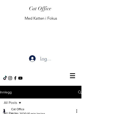
Cat Office
Med Katten i Fokus
Logg inn
Innlegg
All Posts
Cat Office
All Posts
5. juli 2020
10 min lesing