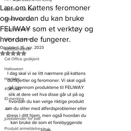
Lær om Kattens feromoner
Sykdom hos katt
og hvordan du kan bruke
Atferd Hos Katt
FELIWAY som et verktøy og
Husløse katter
hvordan de fungerer.
Måne og James
Oppdatert:
16. apr. 2023
katteberikelser
Gitt NaN av 5 stjerner.
Cat Office godkjent
Halloween
I dag skal vi se litt nærmere på kattens 
Høytider
duftkjertler og feromoner. Vi skal også 
gå igjennom produktene til FELIWAY 
#GiPusID
slik at dere vet hva disse går ut på og 
ID-merking
hvordan du kan velge riktige produkt 
om du sliter med atferdsproblemer eller 
Jul
stress i ditt hjem, men også hvordan du 
julekalender for katt
kan bruke de som et forebyggende 
Produkt anmeldelse
tiltak. 