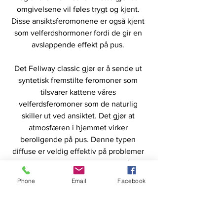
omgivelsene vil føles trygt og kjent. 
Disse ansiktsferomonene er også kjent 
som velferdshormoner fordi de gir en 
avslappende effekt på pus. 
Det Feliway classic gjør er å sende ut 
syntetisk fremstilte feromoner som 
tilsvarer kattene våres 
velferdsferomoner som de naturlig 
skiller ut ved ansiktet. Det gjør at 
atmosfæren i hjemmet virker 
beroligende på pus. Denne typen 
diffuse er veldig effektiv på problemer 
som finnes i miljøet, men er også et 
fantastisk verktøy å bruke ved store 
Phone
Email
Facebook
overganger som kan skje i pus sitt liv 
slik at vi forebygger stresset der vi kan.