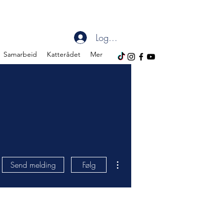
Logg inn
Samarbeid
Katterådet
Mer
Flere handlinger
Send melding
Følg