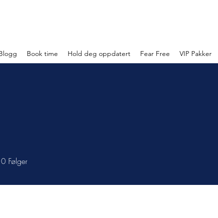
Blogg
Book time
Hold deg oppdatert
Fear Free
VIP Pakker
0
Følger