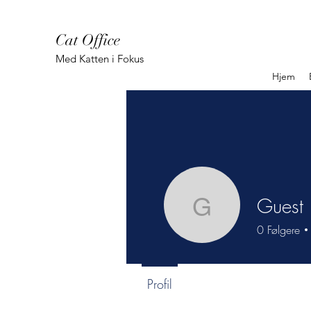
Cat Office
Med Katten i Fokus
Hjem
Guest
Guest
0
Følgere
Profil