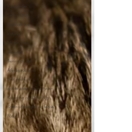
kattegårder
Senior katter
kattecafé live
kattunger
Ny pus i hus
veterinær
Trening av katt
Atferdsproblemer
Livet med katt
drikker katten din nok vann
Kastrering og ID-merking
Kattens drektighet og fødsel
Påske