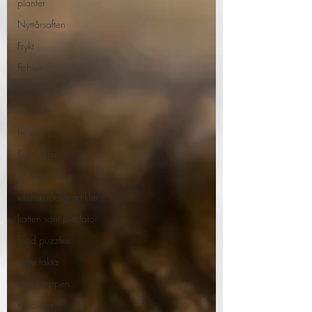
planter
Nyttårsaften
Frykt
Fobier
ernæring
overvekt
helse
Cat Camp
Miljøberikelser
vitenskapelig artikler
katten som predator
food puzzles
katte fakta
kattekroppen
Parasitter