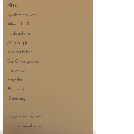
All Posts
Sykdom hos katt
Atferd Hos Katt
Husløse katter
Måne og James
katteberikelser
Cat Office godkjent
Halloween
Høytider
#GiPusID
ID-merking
Jul
julekalender for katt
Produkt anmeldelse