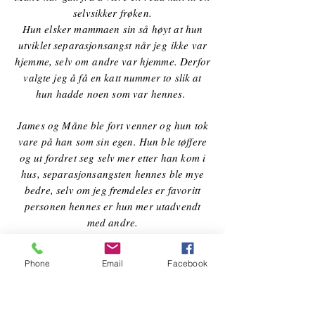
selvsikker frøken.
Hun elsker mammaen sin så høyt at hun
utviklet separasjonsangst når jeg ikke var
hjemme, selv om andre var hjemme. Derfor
valgte jeg å få en katt nummer to slik at
hun hadde noen som var hennes.
James og Måne ble fort venner og hun tok
vare på han som sin egen. Hun ble tøffere
og ut fordret seg selv mer etter han kom i
hus, separasjonsangsten hennes ble mye
bedre, selv om jeg fremdeles er favoritt
personen hennes er hun mer utadvendt
med andre.
Måne er en kresen frøken og hun spiser
Phone
Email
Facebook
ikke hva som helst. Hun sier tydelig i fra
når hu vil ha våtfôr og det er nesten umulig
å si nei til henne når hun først tigger.