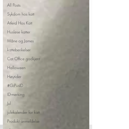
All Posts
Sykdom hos katt
Atferd Hos Katt
Husløse katter
Måne og James
katteberikelser
Cat Office godkjent
Halloween
Høytider
#GiPusID
ID-merking
Jul
julekalender for katt
Produkt anmeldelse