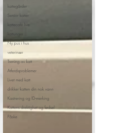
kattegårder
Senior katter
kattecafé live
kattunger
Ny pus i hus
veterinær
Trening av katt
Atferdsproblemer
Livet med katt
drikker katten din nok vann
Kastrering og ID-merking
Kattens drektighet og fødsel
Påske