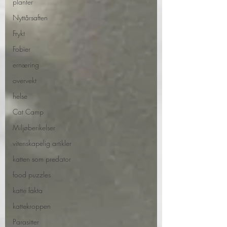
planter
Nyttårsaften
Frykt
Fobier
ernæring
overvekt
helse
Cat Camp
Miljøberikelser
vitenskapelig artikler
katten som predator
food puzzles
katte fakta
kattekroppen
Parasitter