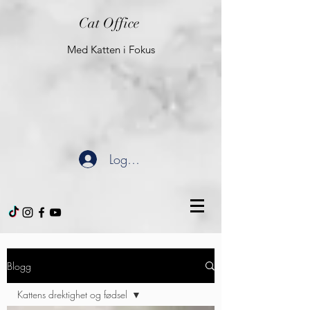
Cat Office
Med Katten i Fokus
Logg inn
Blogg
Kattens drektighet og fødsel