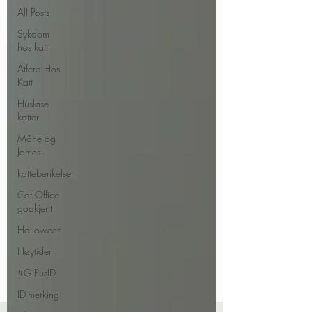
All Posts
Sykdom
hos katt
Atferd Hos
Katt
Husløse
katter
Måne og
James
katteberikelser
Cat Office
godkjent
Halloween
Høytider
#GiPusID
ID-merking