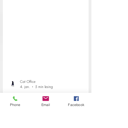
Cat Office
Phone
Email
Facebook
4. jan.
5 min lesing
Fremmedlegemer hos katt – et