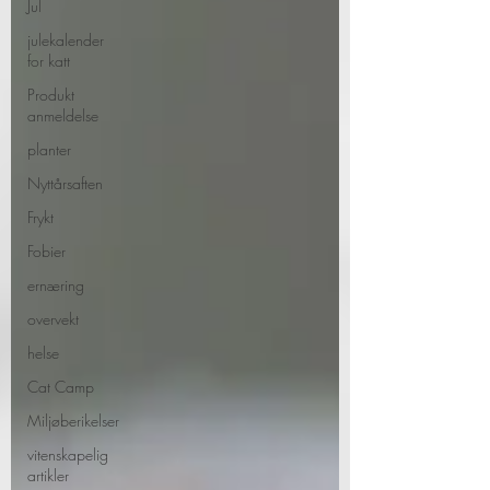
Jul
julekalender
for katt
Produkt
anmeldelse
planter
Nyttårsaften
Frykt
Fobier
ernæring
overvekt
helse
Cat Camp
Miljøberikelser
vitenskapelig
artikler