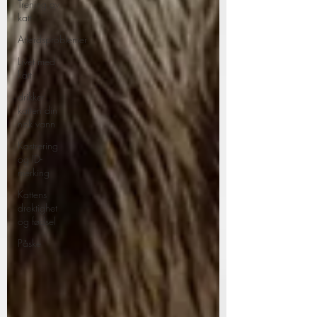
Trening av
katt
Atferdsproblemer
Livet med
katt
drikker
katten din
nok vann
Kastrering
og ID-
merking
Kattens
drektighet
og fødsel
Påske