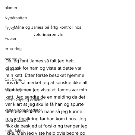
planter
Nyttårsaften
Måne og James på årlig kontroll hos 
Frykt
veterinæren vår
Fobier
ernæring
overvekt
Da jeg fant James så falt jeg helt 
pladask for ham og viste at dette var 
helse
min katt. Etter første besøket hjemme 
Cat Camp
hos de så merket jeg at kanskje ikke alt 
Miljøberikelser
stemte, men jeg viste at James var min 
katt. Jeg sendte de en melding da det 
vitenskapelig artikler
var klart at jeg skulle få han og spurte 
katten som predator
om fødselsdatoen hans så jeg kunne 
tegne forsikring før han kom i hus. Jeg 
food puzzles
fikk da beskjed at forsikring trenger jeg 
katte fakta
ikke. Men jeg viste heldigvis bedre og 