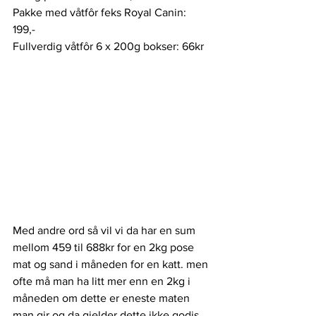
Pakke med våtfôr feks Royal Canin: 
199,- 
Fullverdig våtfôr 6 x 200g bokser: 66kr 
Med andre ord så vil vi da har en sum 
mellom 459 til 688kr for en 2kg pose 
mat og sand i måneden for en katt. men 
ofte må man ha litt mer enn en 2kg i 
måneden om dette er eneste maten 
man gir og da gjelder dette ikke godis 