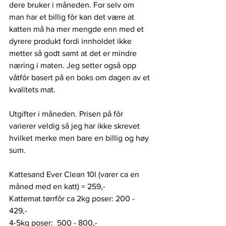
dere bruker i måneden. For selv om 
man har et billig fôr kan det være at 
katten må ha mer mengde enn med et 
dyrere produkt fordi innholdet ikke 
metter så godt samt at det er mindre 
næring i maten. Jeg setter også opp 
våtfôr basert på en boks om dagen av et 
kvalitets mat. 
Utgifter i måneden. Prisen på fôr 
varierer veldig så jeg har ikke skrevet 
hvilket merke men bare en billig og høy 
sum. 
Kattesand Ever Clean 10l (varer ca en 
måned med en katt) = 259,-
Kattemat tørrfôr ca 2kg poser: 200 - 
429,- 
4-5kg poser:  500 - 800,-