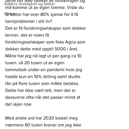
dette blir ikke dekket av forsikringen og 
Kattens drektighet og fødsel
må komme ut av egen lomme. Viste du 
Påske
at katter har over 80% sjanse for å få 
tannproblemer i sitt liv? 
Det er få forsikringselskaper som dekker 
tenner, det er noen få 
forsikringsselskaper som feks Agria som 
dekker dette med opptil 5000 i året. 
Måne har jeg nå lagt ut per gang ca 10 
tusen. så 20 tusen ut av egen 
lommebok under en pandemi hvor jeg 
hadde kun en 10% stilling samt studie 
lån på flere tusen som måtte betales. 
Dette har ikke vært lett, men det er 
dessverre ofte når det passer minst at 
det skjer noe. 
Med andre ord har 2020 kostet meg 
nærmere 80 tusen kroner om jeg ikke 