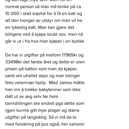
normal person så man må tenke på ca 
10 000 i start kapital for å få en katt og 
alt den trenger av utstyr om man vil ha 
en lykkelig katt. Man kan gjøre det 
billigere ved å kjøpe brukt osv. men nå 
går vi ut i fra hva man kjøper i en butikk. 
Da har vi utgifter på mellom 17965kr og 
33498kr det første året og dette er uten 
prisen på katten som man da kjøper, 
samt om uhellet skjer og man trenger 
feks veterinær hjelp.  Med James måtte 
han inn å trekke babytenner som ikke 
datt ut av seg selv før hele 
tannstillingen ble endret pga dette som 
igjen kunne gitt mye plager og større 
utgifter på langsiktig. Så vi må da ta 
med forsikring på pus også, her varierer 