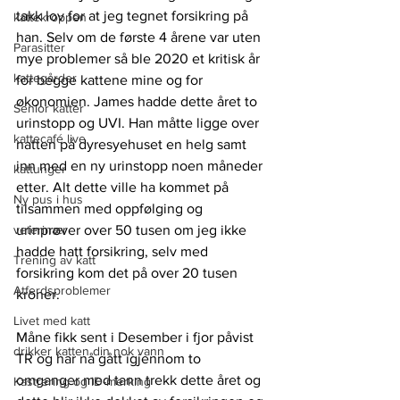
takk lov for at jeg tegnet forsikring på 
kattekroppen
han. Selv om de første 4 årene var uten 
Parasitter
mye problemer så ble 2020 et kritisk år  
kattegårder
for begge kattene mine og for 
økonomien. James hadde dette året to 
Senior katter
urinstopp og UVI. Han måtte ligge over 
kattecafé live
natten på dyresyehuset en helg samt 
inn med en ny urinstopp noen måneder 
kattunger
etter. Alt dette ville ha kommet på 
Ny pus i hus
tilsammen med oppfølging og 
veterinær
urinprøver over 50 tusen om jeg ikke 
hadde hatt forsikring, selv med 
Trening av katt
forsikring kom det på over 20 tusen 
Atferdsproblemer
kroner. 
Livet med katt
Måne fikk sent i Desember i fjor påvist 
drikker katten din nok vann
TR og har nå gått igjennom to 
omganger med tann trekk dette året og 
Kastrering og ID-merking