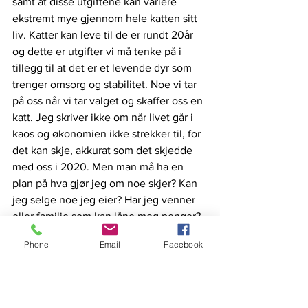
samt at disse utgiftene kan variere 
ekstremt mye gjennom hele katten sitt 
liv. Katter kan leve til de er rundt 20år 
og dette er utgifter vi må tenke på i 
tillegg til at det er et levende dyr som 
trenger omsorg og stabilitet. Noe vi tar 
på oss når vi tar valget og skaffer oss en 
katt. Jeg skriver ikke om når livet går i 
kaos og økonomien ikke strekker til, for 
det kan skje, akkurat som det skjedde 
med oss i 2020. Men man må ha en 
plan på hva gjør jeg om noe skjer? Kan 
jeg selge noe jeg eier? Har jeg venner 
eller familie som kan låne meg penger? 
Har veterinæren min eller et veterinær 
Phone
Email
Facebook
kontor i nærheten en nedbetalings 
mulighet slik at jeg kan avbetale om 
noe skjer? Hva kan jeg spare i måneden 
tilfelle noe skjer? 