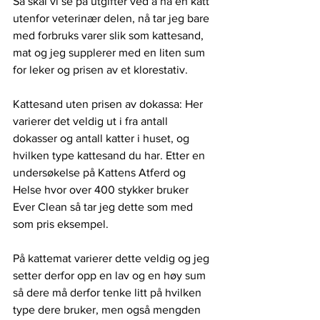
Så skal vi se på utgifter ved å ha en katt 
utenfor veterinær delen, nå tar jeg bare 
med forbruks varer slik som kattesand, 
mat og jeg supplerer med en liten sum 
for leker og prisen av et klorestativ. 
Kattesand uten prisen av dokassa: Her 
varierer det veldig ut i fra antall 
dokasser og antall katter i huset, og 
hvilken type kattesand du har. Etter en 
undersøkelse på Kattens Atferd og 
Helse hvor over 400 stykker bruker 
Ever Clean så tar jeg dette som med 
som pris eksempel. 
På kattemat varierer dette veldig og jeg 
setter derfor opp en lav og en høy sum 
så dere må derfor tenke litt på hvilken 
type dere bruker, men også mengden 