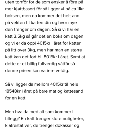
uten tørrfôr for de som ønsker å fôre på 
mer kjøttbasert fôr så ligger vi på ca 11kr 
boksen, men da kommer det helt ann 
på vekten til katten din og hvor mye 
den trenger om dagen. Så si vi har en 
katt 3,5kg så går det en boks om dagen 
og vi er da oppi 4015kr i året for katter 
på litt over 3kg, men har man en større 
katt kan det fort bli 8015kr i året. Samt at 
dette er et billig fullverdig våtfôr så 
denne prisen kan variere veldig. 
Så vi ligger da mellom 4015kr til hele 
18548kr i året på bare mat og kattesand 
for en katt. 
Men hva da med alt som kommer i 
tillegg? En katt trenger kloremuligheter, 
klatrestativer, de trenger dokasser og 