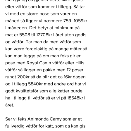
eller våtfôr som kommer i tillegg. Så tar 
vi med en større pose som varer en 
måned så ligger vi nærmere 759- 1059kr 
i måneden. Det betyr at minimum på 
mat er 5508 til 12708kr i året uten godis 
og våtfôr. Tar man da med våtfôr som 
kan være fordelaktig på mange måter så 
kan man legge på om man feks gir en 
pose med Royal Canin våtfôr eller Hills 
våtfôr så ligger en pakke med 12 poser 
rundt 200kr så da blir det ca 16kr dagen 
og i tillegg 5840kr med andre ord har vi 
godt kvalitetsfôr som alle katter burde 
ha i tillegg til våtfôr så er vi på 18548kr i 
året. 
Ser vi feks Animonda Carny som er et 
fullverdig våtfôr for katt, som da kan gis 