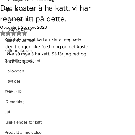
Det koster å ha katt, vi har
Sykdom hos katt
regnet litt på dette.
Atferd Hos Katt
Oppdatert:
25. nov. 2023
Husløse katter
Gitt NaN av 5 stjerner.
Når folk sier at katten klarer seg selv, 
Måne og James
den trenger ikke forsikring og det koster 
katteberikelser
ikke så mye å ha katt. Så får jeg rett og 
Cat Office godkjent
slett litt sjokk. 
Halloween
Høytider
#GiPusID
ID-merking
Jul
julekalender for katt
Produkt anmeldelse