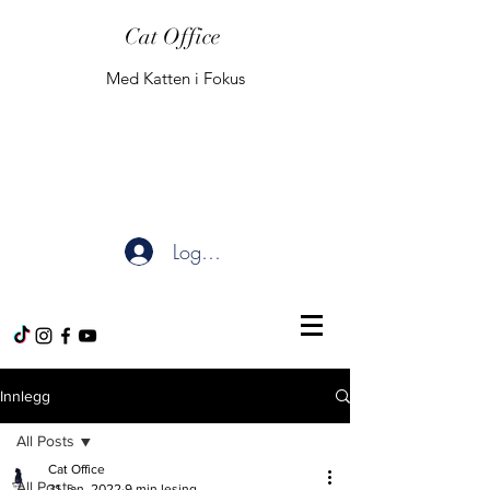
Cat Office
Med Katten i Fokus
Logg inn
Innlegg
All Posts
Cat Office
All Posts
31. jan. 2022
9 min lesing