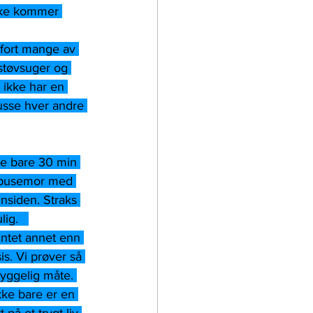
akke kommer 
 fort mange av 
 støvsuger og 
 ikke har en 
sse hver andre 
te bare 30 min 
en pusemor med 
nnsiden. Straks 
ig.   
intet annet enn 
is. Vi prøver så 
yggelig måte. 
ikke bare er en 