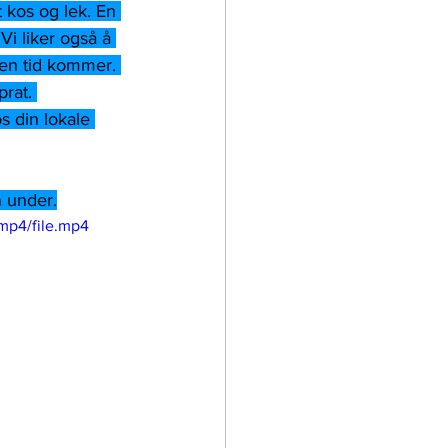
 kos og lek. En 
Vi liker også å 
 den tid kommer. 
rat. 
s din lokale 
n under.
mp4/file.mp4