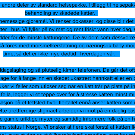
 andre deler av standard helsepakke. I tillegg til helsep
behandling av skadede katter.  
inemessige gjøremål. Vi renser dokasser, og disse blir det
r i hus. Vi fyller på ny mat og rent friskt vann hver dag,
ladder for de minste kattungene. De av dem som dessverre
 fòres med morsmelkerstatning og næringsrik baby mou
time, så det er ikke mye dødtid i hverdagen vår.   
ddagslaging og så plutselig kimer telefonen. Da går det of
 hage for å fange inn en skadet ukastrert hannkatt eller 
ker vi feller som utløser seg når en katt trår på plata på i
 fella, legger vi et teppe over for å stresse katten minst mul
sasjon på et tettsted hvor flertallet ennå anser katten som 
tte urettferdige stigmaet arbeider vi imot på en daglig bas
e gamle uriktige myter og samtidig informere folk på en h
ns status i Norge. Vi ønsker at flere skal forstå at katten 