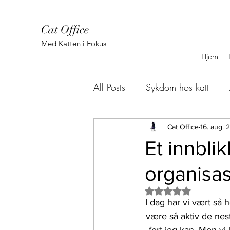
Cat Office
Med Katten i Fokus
Hjem
All Posts
Sykdom hos katt
Cat Office godkjent
Hall
Cat Office
16. aug.
Et innbli
organisas
Produkt anmeldelse
plant
Gitt NaN av 5 stjern
I dag har vi vært så h
Cat Camp
Miljøberikelse
være så aktiv de nest