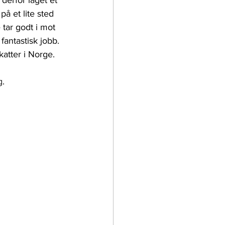
 derfor laget et 
å et lite sted 
tar godt i mot 
fantastisk jobb. 
atter i Norge. 
g
. 