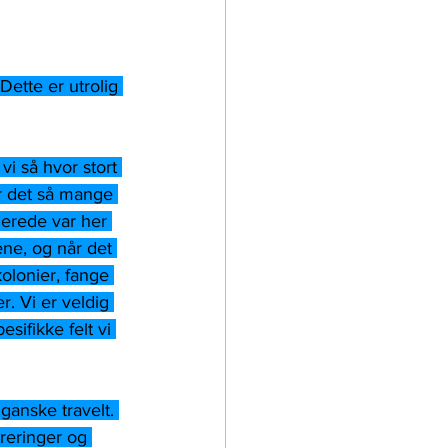
Dette er utrolig 
vi så hvor stort 
r det så mange 
erede var her 
ne, og når det 
olonier, fange 
r. Vi er veldig 
sifikke felt vi 
 ganske travelt. 
reringer og 