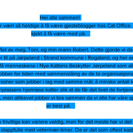
Hei alle sammen! 
ar vært så heldige å få være gjesteblogger hos Cat Office. 
kjekt å få være med på.   
iftet av meg, Toni, og min mann Robert. Dette gjorde vi da 
er til på Jørpeland i Strand kommune i Rogaland, og her e
 få menneskene i Nye Kattens Beskytter Jørpeland som all
i jobber for tiden med sammenslåing av de to organisasjone
personer som jobber i lag med samme mål; å minske antall k
lassere hjemløse katter slik at de får det livet de fortjene
r, men allikevel jobber vi bra sammen da vi alle har våre spe
er best på.   
 frivillige kan variere veldig, men for det meste har vi det
 stappfulle med veterinær-timer. Da er det som oftest kast