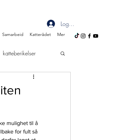
Logg inn
Samarbeid
Katterådet
Mer
katteberikelser
julekalender for katt
liten
overvekt
helse
ke mulighet til å 
d puzzles
bake for fult så 