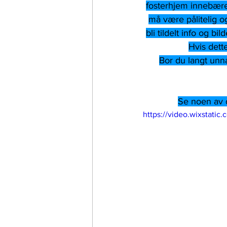
fosterhjem innebærer
må være pålitelig og
bli tildelt info og b
Hvis dette
Bor du langt unna 
Se noen av d
https://video.wixstat