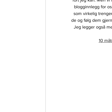
fort jeg kan. Men vi 
blogginnlegg for oss
katte fakta
kattekroppen
som virkelig trenger
de og følg dem gjerne
Jeg legger også med
10 måt