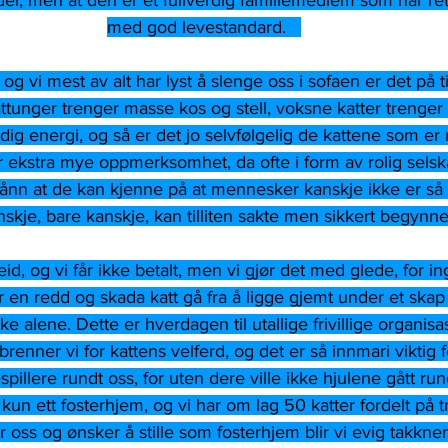
el, men at den er et fullverdig familiemedlem som har rett 
med god levestandard.   
 vi mest av alt har lyst å slenge oss i sofaen er det på ti
ttunger trenger masse kos og stell, voksne katter trenge
lødig energi, og så er det jo selvfølgelig de kattene som er
 ekstra mye oppmerksomhet, da ofte i form av rolig selsk
sånn at de kan kjenne på at mennesker kanskje ikke er så 
nskje, bare kanskje, kan tilliten sakte men sikkert begynne
eid, og vi får ikke betalt, men vi gjør det med glede, for in
en redd og skada katt gå fra å ligge gjemt under et skap ti
ikke alene. Dette er hverdagen til utallige frivillige organis
enner vi for kattens velferd, og det er så innmari viktig fo
spillere rundt oss, for uten dere ville ikke hjulene gått rund
kun ett fosterhjem, og vi har om lag 50 katter fordelt på t
oss og ønsker å stille som fosterhjem blir vi evig takkne