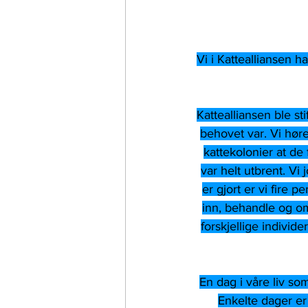
Vi i Kattealliansen h
Kattealliansen ble st
behovet var. Vi hør
kattekolonier at de
var helt utbrent. V
er gjort er vi fire 
inn, behandle og omp
forskjellige individe
En dag i våre liv som
Enkelte dager er