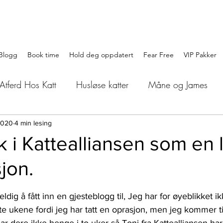
Blogg
Book time
Hold deg oppdatert
Fear Free
VIP Pakker
Atferd Hos Katt
Husløse katter
Måne og James
oween
Høytider
#GiPusID
ID-merking
Jul
 2020
4 min lesing
kk i Kattealliansen som en 
jon.
er
Nyttårsaften
Frykt
Fobier
ernæring
er.
eldig å fått inn en gjesteblogg til, Jeg har for øyeblikket ik
r
vitenskapelig artikler
katten som predator
foo
e ukene fordi jeg har tatt en oprasjon, men jeg kommer til