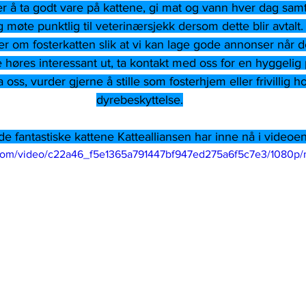
 å ta godt vare på kattene, gi mat og vann hver dag samt
 møte punktlig til veterinærsjekk dersom dette blir avtalt. 
ilder om fosterkatten slik at vi kan lage gode annonser når
 høres interessant ut, ta kontakt med oss for en hyggelig p
oss, vurder gjerne å stille som fosterhjem eller frivillig ho
dyrebeskyttelse.
e fantastiske kattene Kattealliansen har inne nå i videoe
ic.com/video/c22a46_f5e1365a791447bf947ed275a6f5c7e3/1080p/