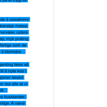
på et trygt liv 
de å sosialisere 
r kanskje masse 
 nervøse, usikre 
ap, myk prating 
farlige som de 
 å blomstre.   
genting føles så 
l å nyte kos i 
asjoner landet 
r oss alle at vi 
t.   
re husstander. 
mlige. Å være 