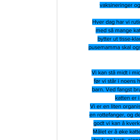
vaksineringer og
Hver dag har vi rut
med så mange katte
bytter ut tisse-k
pusemamma skal også
Vi kan stå midt i mi
før vi står i noens
barn. Ved fangst bru
katten er i
Vi er en liten organi
en rottefanger, og de
godt vi kan å kverk
Målet er å øke katte