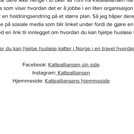
lar dere ikke henge i to uker så Toni fra Kattealliansen har
 som viser hvordan det er å jobbe i en liten organisasjon p
Parasitter
kattegårder
Senior katter
 en holdningsendring på et større plan. Så jeg håper dere 
 på sosiale media som blir linket under fordi de gjøre en 
 en link til innlegget om hvordan du kan hjelpe husløse k
er du kan hjelpe husløse katter i Norge i en travel hverda
Facebook: 
Kattealliansen sin side
Instagram:
 Kattealliansen
Hjemmeside: 
Kattealliansens hjemmeside