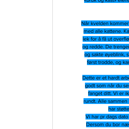
«bruk og kast» eiend
Når kvelden kommer og
med alle kattene. Ka
lek for å få ut overf
og redde. De trenger
og sakte øyeblink, 
først trodde, og ka
Dette er et hardt arb
godt som når du ser 
fanget ditt. Vi er 
rundt. Alle sammen br
har støtte
Vi har pr dags dato 
Dersom du bor nær 