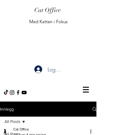
Cat Office
Med Katten i Fokus
Logg inn
Innlegg
All Posts
Cat Office
All Posts
23. juni
4 min lesing