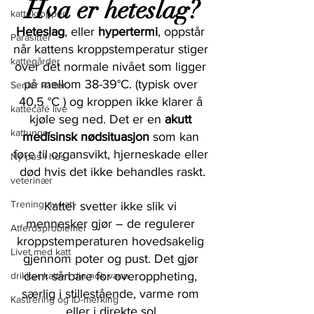
Hva er heteslag?
kattekroppen
Heteslag
, eller 
hypertermi
, oppstår 
Parasitter
når kattens kroppstemperatur stiger 
kattegårder
over det normale 
nivået som ligger 
på mellom 38-39°C. (typisk over 
Senior katter
40,5 °C ) og kroppen ikke klarer å 
kattecafé live
kjøle 
seg ned. Det er en 
akutt 
kattunger
medisinsk nødsituasjon
 som kan 
føre til organsvikt, hjerneskade eller 
Ny pus i hus
død hvis det ikke behandles raskt.
veterinær
Trening av katt
Katter svetter ikke slik vi 
mennesker gjør – de regulerer 
Atferdsproblemer
kroppstemperaturen hovedsakelig 
Livet med katt
gjennom poter og pust. Det gjør 
dem sårbare for overoppheting, 
drikker katten din nok vann
særlig i stillestående, varme rom 
Kastrering og ID-merking
eller i direkte sol.