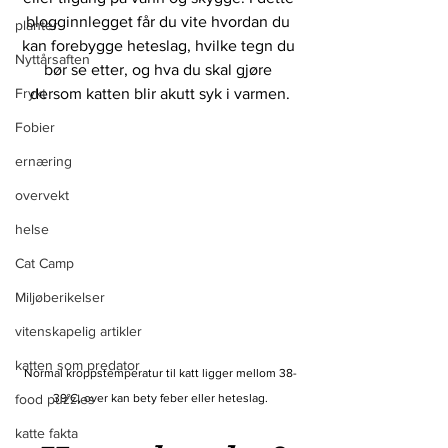
blogginnlegget får du vite hvordan du 
planter
kan forebygge heteslag, hvilke tegn du 
Nyttårsaften
bør se etter, og hva du skal gjøre 
Frykt
dersom katten blir akutt syk i varmen.
Fobier
ernæring
overvekt
helse
Cat Camp
Miljøberikelser
vitenskapelig artikler
katten som predator
Normal kroppstemperatur til katt ligger mellom 38-
food puzzles
39
°C, over kan bety feber eller heteslag.
katte fakta