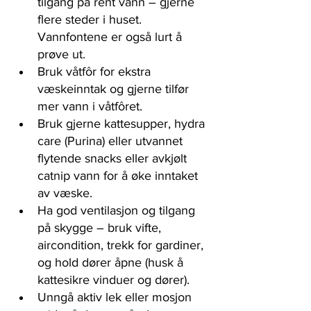
tilgang på rent vann – gjerne 
flere steder i huset. 
Vannfontene er også lurt å 
prøve ut. 
Bruk våtfôr for ekstra 
væskeinntak og gjerne tilfør 
mer vann i våtfôret. 
Bruk gjerne kattesupper, hydra 
care (Purina) eller utvannet 
flytende snacks eller avkjølt 
catnip vann for å øke inntaket 
av væske. 
Ha god ventilasjon og tilgang 
på skygge – bruk vifte, 
aircondition, trekk for gardiner, 
og hold dører åpne (husk å 
kattesikre vinduer og dører).
Unngå aktiv lek eller mosjon 