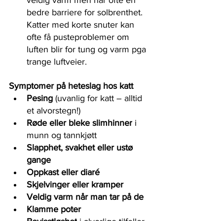
veldig varm men har ofte en 
bedre barriere for solbrenthet. 
Katter med korte snuter kan 
ofte få pusteproblemer om 
luften blir for tung og varm pga 
trange luftveier. 
Symptomer på heteslag hos katt
Pesing
 (uvanlig for katt – alltid 
et alvorstegn!)
Røde eller bleke slimhinner
 i 
munn og tannkjøtt
Slapphet, svakhet eller ustø 
gange
Oppkast eller diaré
Skjelvinger eller kramper
Veldig varm når man tar på de
Klamme poter