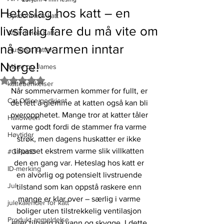
Heteslag hos katt – en
Sykdom hos katt
livsfarlig fare du må vite om
Atferd Hos Katt
nå som varmen inntar
Husløse katter
Norge!
Måne og James
Gitt NaN av 5 stjerner.
katteberikelser
Når sommervarmen kommer for fullt, er 
Cat Office godkjent
det lett å glemme at katten også kan bli 
overopphetet. Mange tror at katter tåler 
Halloween
varme godt fordi de stammer fra varme 
Høytider
strøk, men dagens huskatter er ikke 
tilpasset ekstrem varme slik villkatten 
#GiPusID
den en gang var. Heteslag hos katt er 
ID-merking
en alvorlig og potensielt livstruende 
Jul
tilstand som kan oppstå raskere enn 
mange er klar over – særlig i varme 
julekalender for katt
boliger uten tilstrekkelig ventilasjon 
Produkt anmeldelse
eller tilgang på vann og skygge. I dette 