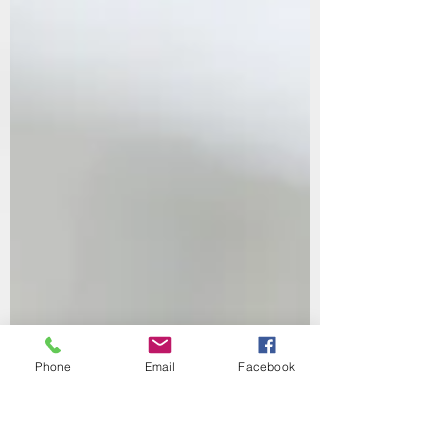
byttedyr har de utviklet en evne til å skjule
svakhet, og derfor kan stress være vanskelig å
oppdage før problemene har blitt store.
Phone
Email
Facebook