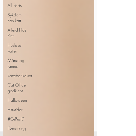
All Posts
Sykdom
hos katt
Atferd Hos
Katt
Husløse
katter
Måne og
James
katteberikelser
Cat Office
godkjent
Halloween
Høytider
#GiPusID
ID-merking