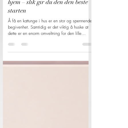
Tilvenning av kattunge til nytt
hjem – slik gir du den den beste
starten
Å få en kattunge i hus er en stor og spennende
begivenhet. Samtidig er det viktig å huske at
dette er en enorm omveltning for den lille
katten. Den har nettopp blitt skilt fra mor, søsken
og alt som har vært kjent og trygt. Derfor er de
første dagene og ukene avgjørende for hvordan
kattungen vil oppleve sitt nye hjem.