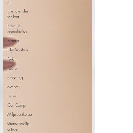
Jul
julekalender
for katt
Produkt
anmeldelse
planter
Nyttårsaften
Frykt
Fobier
ernæring
overvekt
helse
Cat Camp
Miljøberikelser
vitenskapelig
artikler