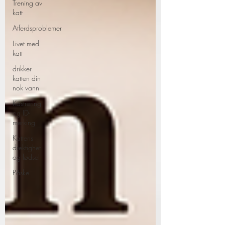
Trening av
katt
Atferdsproblemer
Livet med
katt
drikker
katten din
nok vann
Kastrering
og ID-
merking
Kattens
drektighet
og fødsel
Påske