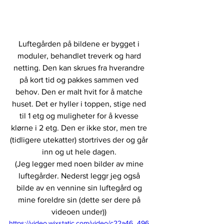
Luftegården på bildene er bygget i 
moduler, behandlet treverk og hard 
netting. Den kan skrues fra hverandre 
på kort tid og pakkes sammen ved 
behov. Den er malt hvit for å matche 
huset. Det er hyller i toppen, stige ned 
til 1 etg og muligheter for å kvesse 
klørne i 2 etg. Den er ikke stor, men tre 
(tidligere utekatter) stortrives der og går 
inn og ut hele dagen. 
(Jeg legger med noen bilder av mine 
luftegårder. Nederst leggr jeg også 
bilde av en vennine sin luftegård og 
mine foreldre sin (dette ser dere på 
videoen under)) 
https://video.wixstatic.com/video/c22a46_496