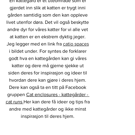
En kattegård er et uteområde som er 
gjerdet inn slik at katten er trygt inni 
gården samtidig som den kan oppleve 
livet utenfor døra. Det vil også beskytte 
andre dyr for våres katter for vi alle vet 
at katten er en ekstrem dyktig jeger. 
Jeg legger med en link fra 
catio spaces
i bildet under. For syntes de forklarer 
godt hva en kattegården kan gi våres 
katter og dere må gjerne sjekke ut 
siden deres for inspirasjon og ideer til 
hvordan dere kan gjøre i deres hjem. 
Dere kan også ta en titt på Facebook 
gruppen 
Cat enclosures - kattegårder - 
cat runs
Her kan dere få ideer og tips fra 
andre med kattegårder og ikke minst 
inspirasjon til deres hjem. 