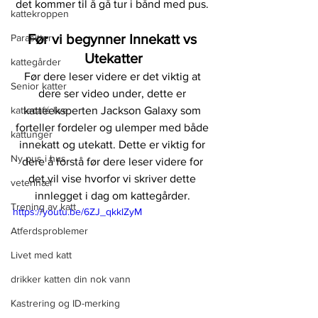
det kommer til å gå tur i bånd med pus. 
kattekroppen
Før vi begynner Innekatt vs 
Parasitter
Utekatter
kattegårder
Før dere leser videre er det viktig at 
Senior katter
dere ser video under, dette er 
kattecafé live
katteeksperten Jackson Galaxy som 
forteller fordeler og ulemper med både 
kattunger
innekatt og utekatt. Dette er viktig for 
Ny pus i hus
dere å forstå før dere leser videre for 
det vil vise hvorfor vi skriver dette 
veterinær
innlegget i dag om kattegårder. 
Trening av katt
https://youtu.be/6ZJ_qkklZyM
Atferdsproblemer
Livet med katt
drikker katten din nok vann
Kastrering og ID-merking