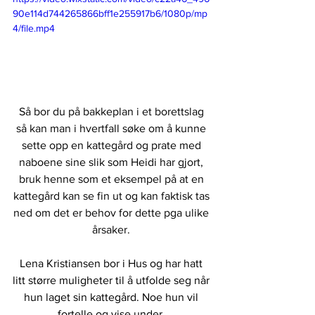
90e114d744265866bff1e255917b6/1080p/mp
4/file.mp4
Så bor du på bakkeplan i et borettslag 
så kan man i hvertfall søke om å kunne 
sette opp en kattegård og prate med 
naboene sine slik som Heidi har gjort, 
bruk henne som et eksempel på at en 
kattegård kan se fin ut og kan faktisk tas 
ned om det er behov for dette pga ulike 
årsaker.
Lena Kristiansen bor i Hus og har hatt 
litt større muligheter til å utfolde seg når 
hun laget sin kattegård. Noe hun vil 
fortelle og vise under. 