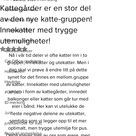
Kattegårder er en stor del
Sykdom hos katt
av den nye katte-gruppen!
Atferd Hos Katt
Innekatter med trygge
Husløse katter
utemuligheter!
Måne og James
Gitt NaN av 5 stjerner.
katteberikelser
Nå i vår tid deler vi ofte katter inn i to 
Cat Office godkjent
grupper, innekatter og utekatter. Men i 
dag skal vi prøve å endre litt på dette 
Halloween
synet for det finnes en mellom.gruppe 
Høytider
av katter. Innekatter med utemuligheter 
enten i form av kattegårder, innredet 
#GiPusID
balkonger eller katter som går tur med 
ID-merking
eier i bånd. Her kan vi utelukke de 
Jul
fleste negative delene av utekatter, 
samtidig som vi legger opp til et mer 
julekalender for katt
optimalt, men trygge utemiljø for pus. 
Produkt anmeldelse
Dette krever mer av oss som eiere, men 