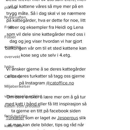
vil gi kattene våres så mye mer på en 
planter
trygg måte. Så i dag skal vi se nærmere 
Nyttårsaften
på kattegårder, hva er dette for noe, litt 
Frykt
ideer og eksempler fra Heidi og Lena 
som vil dele sine kattegårder med oss i 
Fobier
dag og jeg viser hvordan vi har gjort 
ernæring
balkongen vår om til et sted kattene kan 
kose seg ute selv i 4.etg. 
overvekt
helse
Vi ønsker gjerne å se deres kattegårder 
eller deres turkatter så tagg oss gjerne 
Cat Camp
på Instagram 
@catoffice.no
Miljøberikelser
vitenskapelig artikler
Om dere ønsker å lære mer om å gå tur 
med katt i bånd eller få litt inspirasjon så 
katten som predator
ta gjerne en titt på facebook siden 
food puzzles
Turkatter
 som er laget av 
Jesperpus
 slik 
at man kan dele bilder, tips og råd når 
katte fakta