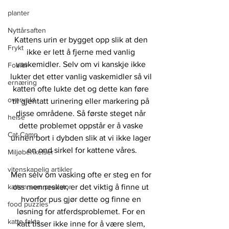
planter
Nyttårsaften
Kattens urin er bygget opp slik at den 
Frykt
ikke er lett å fjerne med vanlig 
vaskemidler. Selv om vi kanskje ikke 
Fobier
lukter det etter vanlig vaskemidler så vil 
ernæring
katten ofte lukte det og dette kan føre 
overvekt
til gjentatt urinering eller markering på 
disse områdene. Så første steget når 
helse
dette problemet oppstår er å vaske 
Cat Camp
urinen bort i dybden slik at vi ikke lager 
en ond sirkel for kattene våres.
Miljøberikelser
vitenskapelig artikler
Men selv om vasking ofte er steg en for 
katten som predator
oss mennesker, er det viktig å finne ut 
hvorfor pus gjør dette og finne en 
food puzzles
løsning for atferdsproblemet. For en 
katte fakta
katt tisser ikke inne for å være slem, 