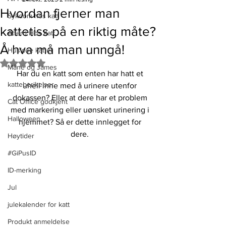
Hvordan fjerner man
Sykdom hos katt
kattetiss på en riktig måte?
Atferd Hos Katt
Å hva må man unngå!
Husløse katter
Gitt NaN av 5 stjerner.
Måne og James
Har du en katt som enten har hatt et 
katteberikelser
uhell inne med å urinere utenfor 
dokassen? Eller at dere har et problem 
Cat Office godkjent
med markering eller uønsket urinering i 
Halloween
hjemmet? Så er dette innlegget for 
dere. 
Høytider
#GiPusID
ID-merking
Jul
julekalender for katt
Produkt anmeldelse