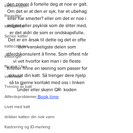
den prøver å fortelle deg at noe er galt. 
kattekroppen
Om det er at den er syk, har et ubehag 
Parasitter
eller har smerter? eller om det er noe i 
miljøet eller psykisk som de sliter med, 
kattegårder
er det aldri de som er ondskapsfulle. 
Senior katter
Det er en årsak til dette og det er ofte 
kattecafé live
den vanskeligste delen som 
atferdskonsulent å finne. Som oftest når 
kattunger
vi vet hvorfor kan man i de fleste 
Ny pus i hus
tilfeller finne en løsning som passer for 
akkurat din katt. Så trenger dere hjelp 
veterinær
så ta gjerne kontakt med oss i linken 
Trening av katt
under eller skann QR- koden 
Atferdsproblemer
Book time
Livet med katt
drikker katten din nok vann
Kastrering og ID-merking