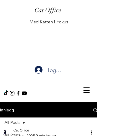
Cat Office
Med Katten i Fokus
Logg inn
Innlegg
All Posts
Cat Office
All Posts
24. okt. 2025
2 min lesing